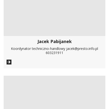
Jacek Pabijanek
Koordynator techniczno-handlowy jacek@presto.info.pl
603231911