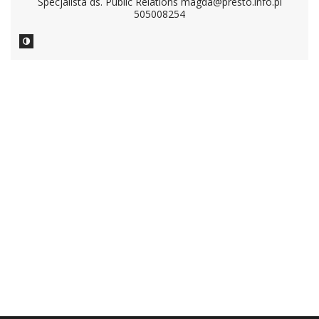
Specjalista ds. Public Relations magda@presto.info.pl
505008254