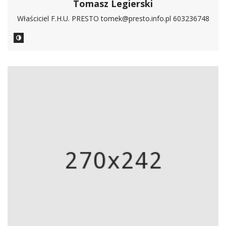
Tomasz Legierski
Właściciel F.H.U. PRESTO tomek@presto.info.pl 603236748