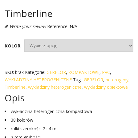
Timberline
Write your review
Reference: N/A
KOLOR
SKU:
brak
Kategorie:
GERFLOR
,
KOMPAKTOWE
,
PVC
,
WYKŁADZINY HETEROGENICZNE
Tagi:
GERFLOR
,
heterogeny
,
Timberline
,
wykładziny heterogeniczne
,
wykładziny obiektowe
Opis
wykładzina heterogeniczna kompaktowa
38 kolorów
rolki szerokości 2 i 4 m
2 mm grubości